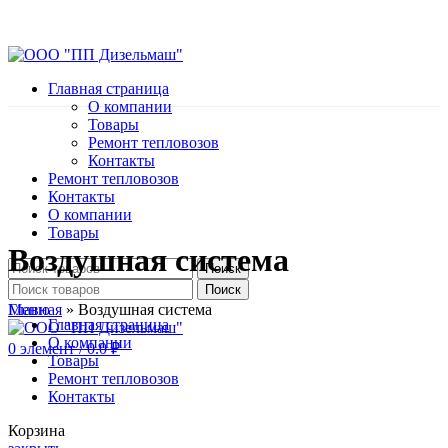
Главная страница
О компании
Товары
Ремонт тепловозов
Контакты
Ремонт тепловозов
Контакты
О компании
Товары
Воздушная система
Поиск
Поиск
0
элемент
/
0.0
₽
Главная
»
Воздушная система
Меню
Главная страница
О компании
0
элемент
/
0.0
₽
Товары
Ремонт тепловозов
Контакты
Корзина