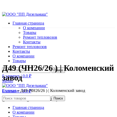
Главная страница
О компании
Товары
Ремонт тепловозов
Контакты
Ремонт тепловозов
Контакты
О компании
Товары
Д49 (ЧН26/26 ) | Коломенский
Поиск
завод
0
элемент
/
0.0
₽
Меню
Главная
»
Д49 (ЧН26/26 ) | Коломенский завод
0
элемент
/
0.0
₽
Поиск
[product-catalogue id=»102724″]
Главная страница
О компании
Товары