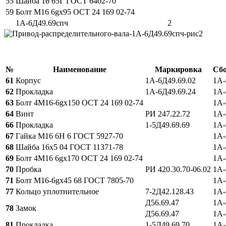
55
Шайба 16 65Г ГОСТ 6402-70
59
Болт М16 6gx95 ОСТ 24 169 02-74
1А-6Д49.69спч
2
№
Наименование
Маркировка
Сбо
61
Корпус
1А-6Д49.69.02
1А-
62
Прокладка
1А-6Д49.69.24
1А-
63
Болт 4М16-6gx150 ОСТ 24 169 02-74
1А-
64
Винт
РИ 247.22.72
1А-
66
Прокладка
1-5Д49.69.69
1А-
67
Гайка М16 6Н 6 ГОСТ 5927-70
1А-
68
Шайба 16х5 04 ГОСТ 11371-78
1А-
69
Болт 4М16 6gx170 ОСТ 24 169 02-74
1А-
70
Пробка
РИ 420.30.70-06.02
1А-
71
Болт М16-6gx45 68 ГОСТ 7805-70
1А-
77
Кольцо уплотнительное
7-2Д42.128.43
1А-
Д56.69.47
1А-
78
Замок
Д56.69.47
1А-
81
Прокладка
1-5Д49.69.70
1А-