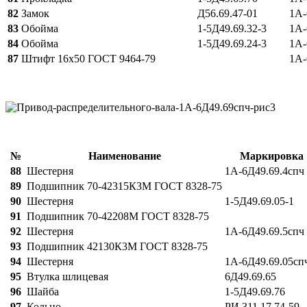
82
Замок
Д56.69.47-01
1А-
83
Обойма
1-5Д49.69.32-3
1А-
84
Обойма
1-5Д49.69.24-3
1А-
87
Штифт 16х50 ГОСТ 9464-79
1А-
№
Наименование
Маркировка
88
Шестерня
1А-6Д49.69.4спч
89
Подшипник 70-42315К3М ГОСТ 8328-75
90
Шестерня
1-5Д49.69.05-1
91
Подшипник 70-42208М ГОСТ 8328-75
92
Шестерня
1А-6Д49.69.5спч
93
Подшипник 42130К3М ГОСТ 8328-75
94
Шестерня
1А-6Д49.69.05сп
95
Втулка шлицевая
6Д49.69.65
96
Шайба
1-5Д49.69.76
97
Кольцо
РИ 311.17.74-59