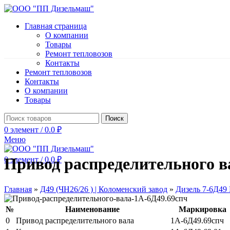
Главная страница
О компании
Товары
Ремонт тепловозов
Контакты
Ремонт тепловозов
Контакты
О компании
Товары
Поиск
0
элемент
/
0.0
₽
Меню
Привод распределительного в
0
элемент
/
0.0
₽
Главная
»
Д49 (ЧН26/26 ) | Коломенский завод
»
Дизель 7-6Д49
№
Наименование
Маркировка
0
Привод распределительного вала
1А-6Д49.69спч