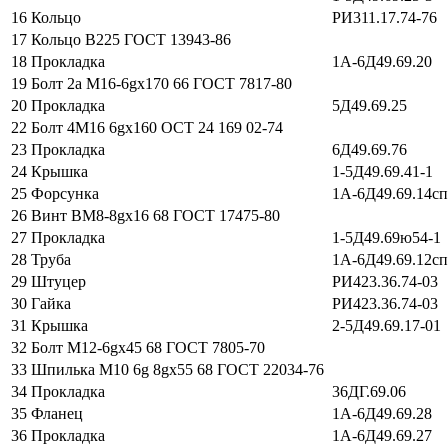
16
Кольцо
РИ311.17.74-76
17
Кольцо В225 ГОСТ 13943-86
18
Прокладка
1А-6Д49.69.20
19
Болт 2а М16-6gх170 66 ГОСТ 7817-80
20
Прокладка
5Д49.69.25
22
Болт 4М16 6gх160 ОСТ 24 169 02-74
23
Прокладка
6Д49.69.76
24
Крышка
1-5Д49.69.41-1
25
Форсунка
1А-6Д49.69.14с
26
Винт ВМ8-8gх16 68 ГОСТ 17475-80
27
Прокладка
1-5Д49.69ю54-1
28
Труба
1А-6Д49.69.12с
29
Штуцер
РИ423.36.74-03
30
Гайка
РИ423.36.74-03
31
Крышка
2-5Д49.69.17-01
32
Болт М12-6gx45 68 ГОСТ 7805-70
33
Шпилька М10 6g 8gx55 68 ГОСТ 22034-76
34
Прокладка
36ДГ.69.06
35
Фланец
1А-6Д49.69.28
36
Прокладка
1А-6Д49.69.27