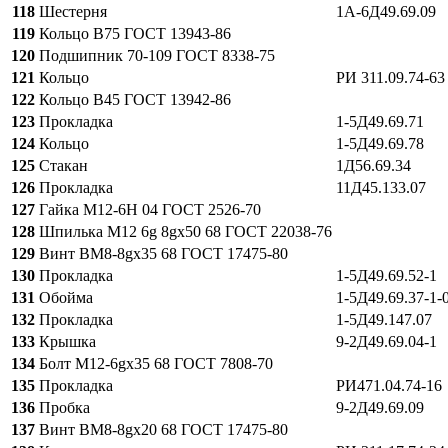
118
Шестерня
1А-6Д49.69.09
119
Кольцо В75 ГОСТ 13943-86
120
Подшипник 70-109 ГОСТ 8338-75
121
Кольцо
РИ 311.09.74-63
122
Кольцо В45 ГОСТ 13942-86
123
Прокладка
1-5Д49.69.71
124
Кольцо
1-5Д49.69.78
125
Стакан
1Д56.69.34
126
Прокладка
11Д45.133.07
127
Гайка М12-6Н 04 ГОСТ 2526-70
128
Шпилька М12 6g 8gx50 68 ГОСТ 22038-76
129
Винт ВМ8-8gx35 68 ГОСТ 17475-80
130
Прокладка
1-5Д49.69.52-1
131
Обойма
1-5Д49.69.37-1-
132
Прокладка
1-5Д49.147.07
133
Крышка
9-2Д49.69.04-1
134
Болт М12-6gx35 68 ГОСТ 7808-70
135
Прокладка
РИ471.04.74-16
136
Пробка
9-2Д49.69.09
137
Винт ВМ8-8gx20 68 ГОСТ 17475-80