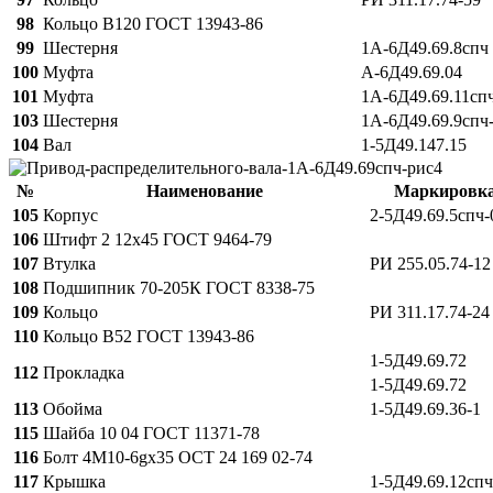
98
Кольцо В120 ГОСТ 13943-86
99
Шестерня
1А-6Д49.69.8спч
100
Муфта
А-6Д49.69.04
101
Муфта
1А-6Д49.69.11сп
103
Шестерня
1А-6Д49.69.9спч
104
Вал
1-5Д49.147.15
№
Наименование
Маркировк
105
Корпус
2-5Д49.69.5спч-
106
Штифт 2 12х45 ГОСТ 9464-79
107
Втулка
РИ 255.05.74-12
108
Подшипник 70-205К ГОСТ 8338-75
109
Кольцо
РИ 311.17.74-24
110
Кольцо В52 ГОСТ 13943-86
1-5Д49.69.72
112
Прокладка
1-5Д49.69.72
113
Обойма
1-5Д49.69.36-1
115
Шайба 10 04 ГОСТ 11371-78
116
Болт 4М10-6gx35 ОСТ 24 169 02-74
117
Крышка
1-5Д49.69.12спч