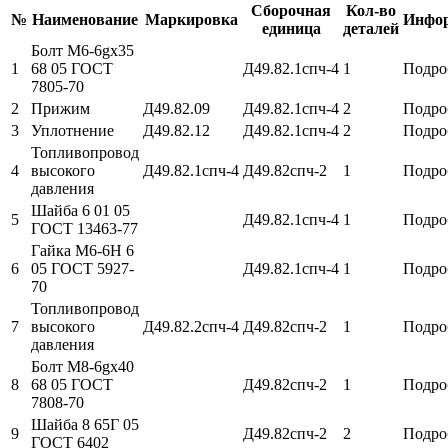
Сборочная
Кол-во
№
Наименование
Маркировка
Инфо
единица
деталей
Болт М6-6gx35
1
68 05 ГОСТ
Д49.82.1спч-4
1
Подро
7805-70
2
Прижим
Д49.82.09
Д49.82.1спч-4
2
Подро
3
Уплотнение
Д49.82.12
Д49.82.1спч-4
2
Подро
Топливопровод
4
высокого
Д49.82.1спч-4
Д49.82спч-2
1
Подро
давления
Шайба 6 01 05
5
Д49.82.1спч-4
1
Подро
ГОСТ 13463-77
Гайка М6-6Н 6
6
05 ГОСТ 5927-
Д49.82.1спч-4
1
Подро
70
Топливопровод
7
высокого
Д49.82.2спч-4
Д49.82спч-2
1
Подро
давления
Болт М8-6gx40
8
68 05 ГОСТ
Д49.82спч-2
1
Подро
7808-70
Шайба 8 65Г 05
9
Д49.82спч-2
2
Подро
ГОСТ 6402