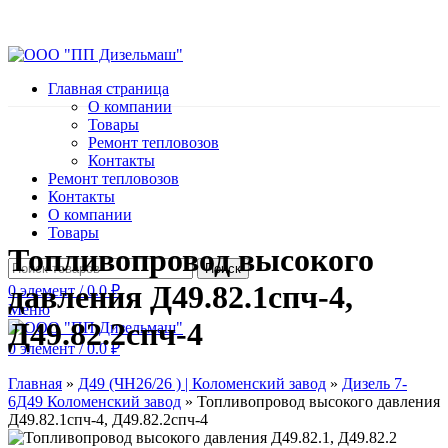
Главная страница
О компании
Товары
Ремонт тепловозов
Контакты
Ремонт тепловозов
Контакты
О компании
Товары
Топливопровод высокого
Поиск
давления Д49.82.1спч-4,
0
элемент
/
0.0
₽
Меню
Д49.82.2спч-4
0
элемент
/
0.0
₽
Главная
»
Д49 (ЧН26/26 ) | Коломенский завод
»
Дизель 7-
6Д49 Коломенский завод
»
Топливопровод высокого давления
Д49.82.1спч-4, Д49.82.2спч-4