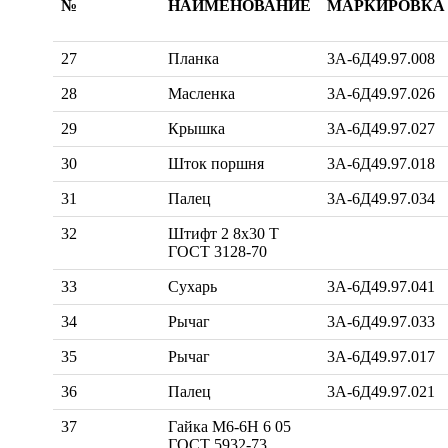
№
НАИМЕНОВАНИЕ
МАРКИРОВКА
27
Планка
3А-6Д49.97.008
28
Масленка
3А-6Д49.97.026
29
Крышка
3А-6Д49.97.027
30
Шток поршня
3А-6Д49.97.018
31
Палец
3А-6Д49.97.034
32
Штифт 2 8х30 Т
ГОСТ 3128-70
33
Сухарь
3А-6Д49.97.041
34
Рычаг
3А-6Д49.97.033
35
Рычаг
3А-6Д49.97.017
36
Палец
3А-6Д49.97.021
37
Гайка М6-6Н 6 05
ГОСТ 5932-73