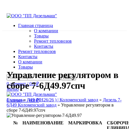
Главная страница
О компании
Товары
Ремонт тепловозов
Контакты
Ремонт тепловозов
Контакты
О компании
Товары
Управление регулятором в
Поиск
сборе 7-6Д49.97спч
0
элемент
/
0.0
₽
Меню
Главная
»
Д49 (ЧН26/26 ) | Коломенский завод
»
Дизель 7-
0
элемент
/
0.0
₽
6Д49 Коломенский завод
»
Управление регулятором в
сборе 7-6Д49.97спч
№
НАИМЕНОВАНИЕ
МАРКИРОВКА
СБОРОЧ
ЕДИНИЦ