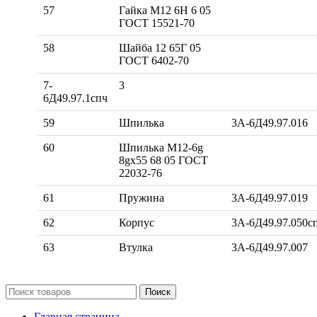
57
Гайка М12 6Н 6 05
ГОСТ 15521-70
58
Шайба 12 65Г 05
ГОСТ 6402-70
7-
3
6Д49.97.1спч
59
Шпилька
3А-6Д49.97.016
60
Шпилька М12-6g
8gx55 68 05 ГОСТ
22032-76
61
Пружина
3А-6Д49.97.019
62
Корпус
3А-6Д49.97.050с
63
Втулка
3А-6Д49.97.007
Поиск
Главная страница