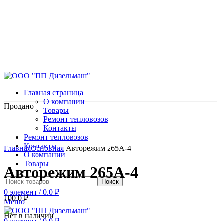
Главная страница
О компании
Продано
Товары
Ремонт тепловозов
Контакты
Ремонт тепловозов
Нажмите, чтобы увеличить
Контакты
Главная
Основная
Авторежим 265А-4
О компании
Товары
Авторежим 265А-4
Поиск
0
элемент
/
0.0
₽
100.0
₽
Меню
Нет в наличии
0
элемент
/
0.0
₽