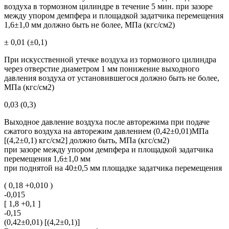
воздуха в тормозном цилиндре в течение 5 мин. при зазоре
между упором демпфера и площадкой задатчика перемещения
1,6±1,0 мм должно быть не более, МПа (кгс/см2)
± 0,01 (±0,1)
При искусственной утечке воздуха из тормозного цилиндра
через отверстие диаметром 1 мм понижение выходного
давления воздуха от установившегося должно быть не более,
МПа (кгс/см2)
0,03 (0,3)
Выходное давление воздуха после авторежима при подаче
сжатого воздуха на авторежим давлением (0,42±0,01)МПа
[(4,2±0,1) кгс/см2] должно быть, МПа (кгс/см2)
при зазоре между упором демпфера и площадкой задатчика
перемещения 1,6±1,0 мм
при поднятой на 40±0,5 мм площадке задатчика перемещения
( 0,18 +0,010 )
-0,015
[ 1,8 +0,1 ]
-0,15
(0,42±0,01) [(4,2±0,1)]