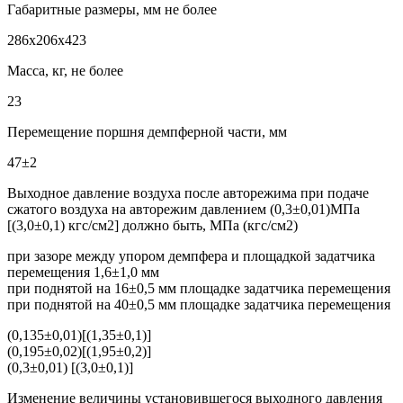
Габаритные размеры, мм не более
286х206х423
Масса, кг, не более
23
Перемещение поршня демпферной части, мм
47±2
Выходное давление воздуха после авторежима при подаче
сжатого воздуха на авторежим давлением (0,3±0,01)МПа
[(3,0±0,1) кгс/см2] должно быть, МПа (кгс/см2)
при зазоре между упором демпфера и площадкой задатчика
перемещения 1,6±1,0 мм
при поднятой на 16±0,5 мм площадке задатчика перемещения
при поднятой на 40±0,5 мм площадке задатчика перемещения
(0,135±0,01)[(1,35±0,1)]
(0,195±0,02)[(1,95±0,2)]
(0,3±0,01) [(3,0±0,1)]
Изменение величины установившегося выходного давления