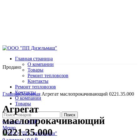
Главная страница
О компании
Продано
Товары
Ремонт тепловозов
Контакты
Ремонт тепловозов
Нажмите, чтобы увеличить
Контакты
Главная
Основная
Агрегат маслопрокачивающий 0221.35.000
О компании
Товары
Агрегат
Поиск
маслопрокачивающий
0
элемент
/
0.0
₽
Меню
0221.35.000
0
элемент
/
0.0
₽