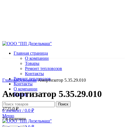
Главная страница
О компании
Товары
Ремонт тепловозов
Контакты
Нажмите, чтобы увеличить
Ремонт тепловозов
Главная
Основная
Амортизатор 5.35.29.010
Контакты
О компании
Амортизатор 5.35.29.010
Товары
Поиск
2725.0
₽
0
элемент
/
0.0
₽
Меню
7 в наличии
0
элемент
/
0.0
₽