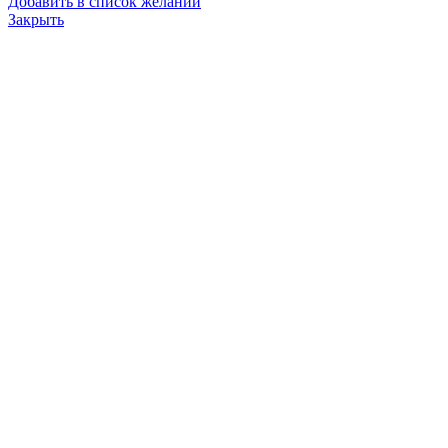
Добавить в список желаний
Закрыть
Кольцо 6Д49.36.11 (Д217.00.38) Резина
100.0
₽