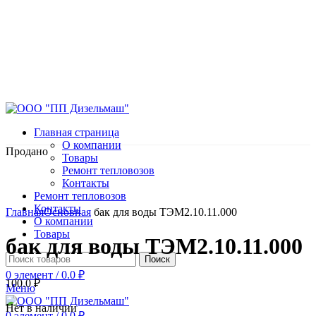
Главная страница
О компании
Продано
Товары
Ремонт тепловозов
Контакты
Ремонт тепловозов
Нажмите, чтобы увеличить
Контакты
Главная
Основная
бак для воды ТЭМ2.10.11.000
О компании
Товары
бак для воды ТЭМ2.10.11.000
Поиск
0
элемент
/
0.0
₽
100.0
₽
Меню
Нет в наличии
0
элемент
/
0.0
₽