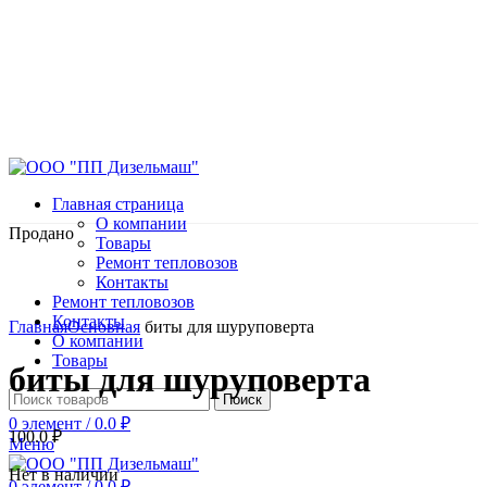
Главная страница
О компании
Продано
Товары
Ремонт тепловозов
Контакты
Ремонт тепловозов
Нажмите, чтобы увеличить
Контакты
Главная
Основная
биты для шуруповерта
О компании
Товары
биты для шуруповерта
Поиск
0
элемент
/
0.0
₽
100.0
₽
Меню
Нет в наличии
0
элемент
/
0.0
₽