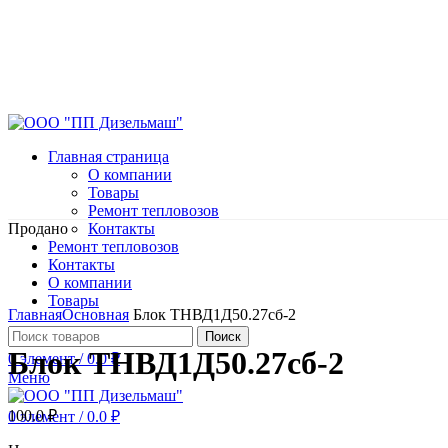
Главная страница
О компании
Товары
Ремонт тепловозов
Продано
Контакты
Ремонт тепловозов
Контакты
О компании
Нажмите, чтобы увеличить
Товары
Главная
Основная
Блок ТНВД1Д50.27сб-2
Поиск
Блок ТНВД1Д50.27сб-2
0
элемент
/
0.0
₽
Меню
100.0
₽
0
элемент
/
0.0
₽