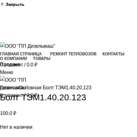
Закрыть
Закрыть
Закрыть
Закрыть
Закрыть
Закрыть
Закрыть
Закрыть
Закрыть
Закрыть
ГЛАВНАЯ СТРАНИЦА
РЕМОНТ ТЕПЛОВОЗОВ
КОНТАКТЫ
О КОМПАНИИ
ТОВАРЫ
Продано
0
элемент
/
0.0
₽
Меню
Нажмите, чтобы увеличить
Главная
Основная
Болт ТЭМ1.40.20.123
0
Болт ТЭМ1.40.20.123
элемент
/
0.0
₽
100.0
₽
Нет в наличии