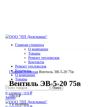
Главная страница
О компании
Товары
Ремонт тепловозов
Контакты
Ремонт тепловозов
Нажмите, чтобы увеличить
Контакты
Главная
Основная
Вентиль ЭВ-5-20 75в
О компании
Товары
Вентиль ЭВ-5-20 75в
Поиск
0
элемент
/
0.0
₽
100.0
₽
Меню
1 в наличии
0
элемент
/
0.0
₽