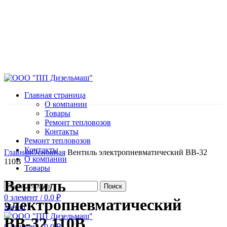
Главная страница
О компании
Товары
Ремонт тепловозов
Контакты
Ремонт тепловозов
Нажмите, чтобы увеличить
Контакты
Главная
Основная
Вентиль электропневматический ВВ-32
О компании
110В
Товары
Вентиль
Поиск
0
элемент
/
0.0
₽
электропневматический
Меню
ВВ-32 110В
0
элемент
/
0.0
₽