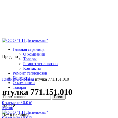
Главная страница
О компании
Продано
Товары
Ремонт тепловозов
Контакты
Ремонт тепловозов
Нажмите, чтобы увеличить
Контакты
Главная
Основная
втулка 771.151.010
О компании
Товары
втулка 771.151.010
Поиск
0
элемент
/
0.0
₽
100.0
₽
Меню
Нет в наличии
0
элемент
/
0.0
₽