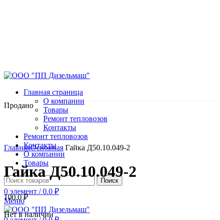
Главная страница
О компании
Продано
Товары
Ремонт тепловозов
Контакты
Ремонт тепловозов
Нажмите, чтобы увеличить
Контакты
Главная
Основная
Гайка Д50.10.049-2
О компании
Товары
Гайка Д50.10.049-2
Поиск
0
элемент
/
0.0
₽
100.0
₽
Меню
Нет в наличии
0
элемент
/
0.0
₽