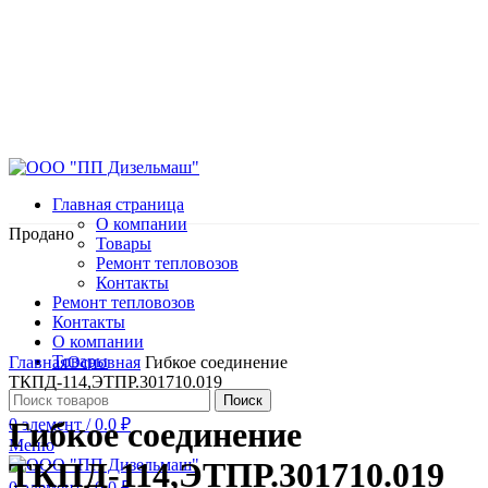
Главная страница
О компании
Продано
Товары
Ремонт тепловозов
Контакты
Ремонт тепловозов
Контакты
О компании
Нажмите, чтобы увеличить
Товары
Главная
Основная
Гибкое соединение
ТКПД-114,ЭТПР.301710.019
Поиск
0
элемент
/
0.0
₽
Гибкое соединение
Меню
ТКПД-114,ЭТПР.301710.019
0
элемент
/
0.0
₽