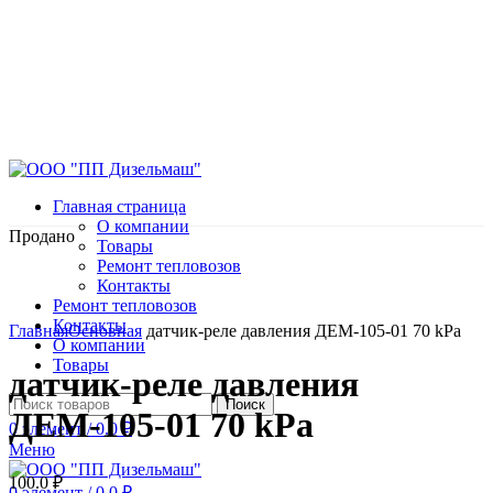
Главная страница
О компании
Продано
Товары
Ремонт тепловозов
Контакты
Ремонт тепловозов
Нажмите, чтобы увеличить
Контакты
Главная
Основная
датчик-реле давления ДЕМ-105-01 70 kPa
О компании
Товары
датчик-реле давления
Поиск
ДЕМ-105-01 70 kPa
0
элемент
/
0.0
₽
Меню
100.0
₽
0
элемент
/
0.0
₽