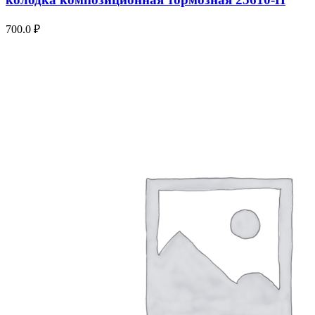
700.0
₽