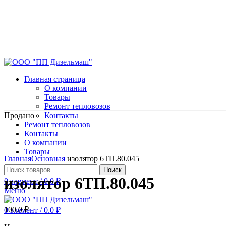
Главная страница
О компании
Товары
Ремонт тепловозов
Продано
Контакты
Ремонт тепловозов
Контакты
О компании
Нажмите, чтобы увеличить
Товары
Главная
Основная
изолятор 6ТП.80.045
Поиск
изолятор 6ТП.80.045
0
элемент
/
0.0
₽
Меню
100.0
₽
0
элемент
/
0.0
₽