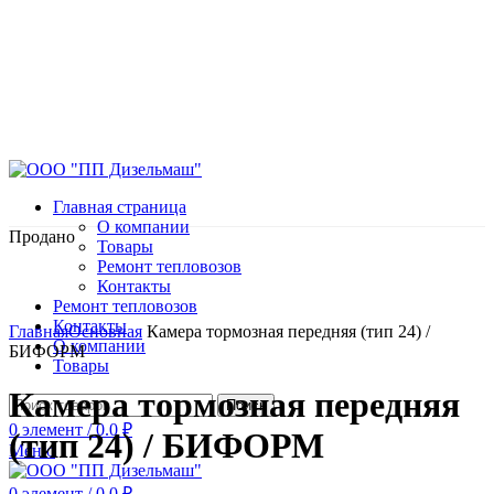
Главная страница
О компании
Продано
Товары
Ремонт тепловозов
Контакты
Ремонт тепловозов
Нажмите, чтобы увеличить
Контакты
Главная
Основная
Камера тормозная передняя (тип 24) /
О компании
БИФОРМ
Товары
Камера тормозная передняя
Поиск
0
элемент
/
0.0
₽
(тип 24) / БИФОРМ
Меню
0
элемент
/
0.0
₽