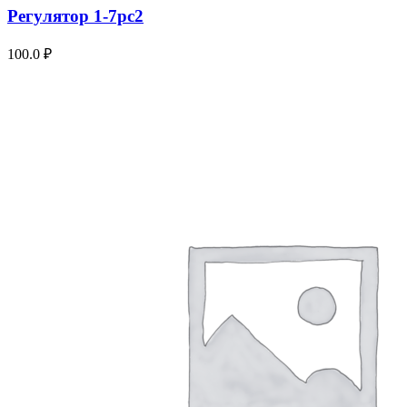
Регулятор 1-7рс2
100.0
₽