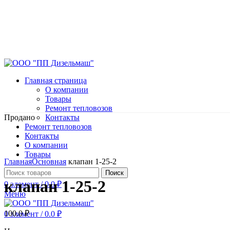
Главная страница
О компании
Товары
Ремонт тепловозов
Продано
Контакты
Ремонт тепловозов
Контакты
О компании
Нажмите, чтобы увеличить
Товары
Главная
Основная
клапан 1-25-2
Поиск
клапан 1-25-2
0
элемент
/
0.0
₽
Меню
100.0
₽
0
элемент
/
0.0
₽