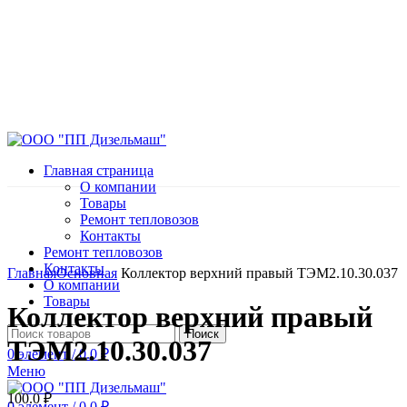
Главная страница
О компании
Товары
Ремонт тепловозов
Контакты
Ремонт тепловозов
Нажмите, чтобы увеличить
Контакты
Главная
Основная
Коллектор верхний правый ТЭМ2.10.30.037
О компании
Товары
Коллектор верхний правый
Поиск
ТЭМ2.10.30.037
0
элемент
/
0.0
₽
Меню
100.0
₽
0
элемент
/
0.0
₽