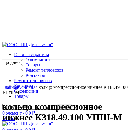
Главная страница
О компании
Продано
Товары
Ремонт тепловозов
Контакты
Ремонт тепловозов
Нажмите, чтобы увеличить
Контакты
Главная
Основная
кольцо компрессионное нижнее К318.49.100
О компании
УПШ-М
Товары
кольцо компрессионное
Поиск
0
элемент
/
0.0
₽
нижнее К318.49.100 УПШ-М
Меню
0
элемент
/
0.0
₽