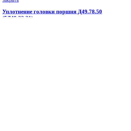
Закрыть
Уплотнение головки поршня Д49.78.50
(5Д49.22.21)
100.0
₽