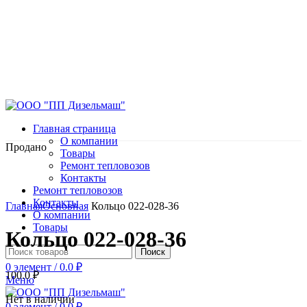
Главная страница
О компании
Продано
Товары
Ремонт тепловозов
Контакты
Ремонт тепловозов
Нажмите, чтобы увеличить
Контакты
Главная
Основная
Кольцо 022-028-36
О компании
Товары
Кольцо 022-028-36
Поиск
0
элемент
/
0.0
₽
100.0
₽
Меню
Нет в наличии
0
элемент
/
0.0
₽