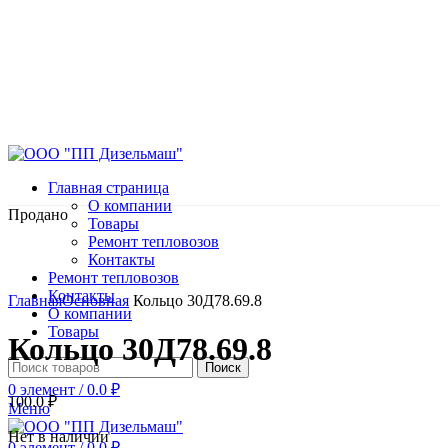
Главная страница
О компании
Продано
Товары
Ремонт тепловозов
Контакты
Ремонт тепловозов
Нажмите, чтобы увеличить
Контакты
Главная
Основная
Кольцо 30Д78.69.8
О компании
Товары
Кольцо 30Д78.69.8
Поиск
0
элемент
/
0.0
₽
100.0
₽
Меню
Нет в наличии
0
элемент
/
0.0
₽