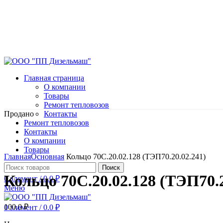
Главная страница
О компании
Товары
Ремонт тепловозов
Продано
Контакты
Ремонт тепловозов
Контакты
О компании
Нажмите, чтобы увеличить
Товары
Главная
Основная
Кольцо 70С.20.02.128 (ТЭП70.20.02.241)
Поиск
Кольцо 70С.20.02.128 (ТЭП70.2
0
элемент
/
0.0
₽
Меню
100.0
₽
0
элемент
/
0.0
₽