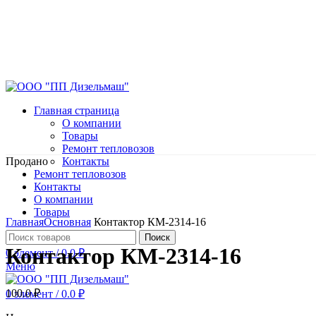
Главная страница
О компании
Товары
Ремонт тепловозов
Продано
Контакты
Ремонт тепловозов
Контакты
О компании
Нажмите, чтобы увеличить
Товары
Главная
Основная
Контактор КМ-2314-16
Поиск
Контактор КМ-2314-16
0
элемент
/
0.0
₽
Меню
100.0
₽
0
элемент
/
0.0
₽