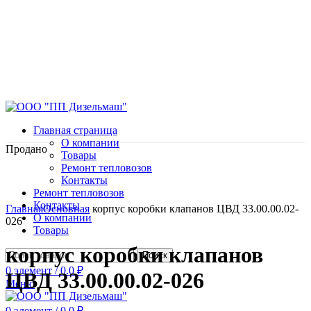
Главная страница
О компании
Продано
Товары
Ремонт тепловозов
Контакты
Ремонт тепловозов
Нажмите, чтобы увеличить
Контакты
Главная
Основная
корпус коробки клапанов ЦВД 33.00.00.02-
О компании
026
Товары
корпус коробки клапанов
Поиск
0
элемент
/
0.0
₽
ЦВД 33.00.00.02-026
Меню
0
элемент
/
0.0
₽