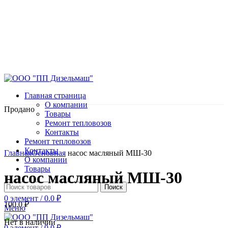
Главная страница
О компании
Продано
Товары
Ремонт тепловозов
Контакты
Ремонт тепловозов
Нажмите, чтобы увеличить
Контакты
Главная
Основная
насос масляный МШ-30
О компании
Товары
насос масляный МШ-30
Поиск
0
элемент
/
0.0
₽
100.0
₽
Меню
Нет в наличии
0
элемент
/
0.0
₽