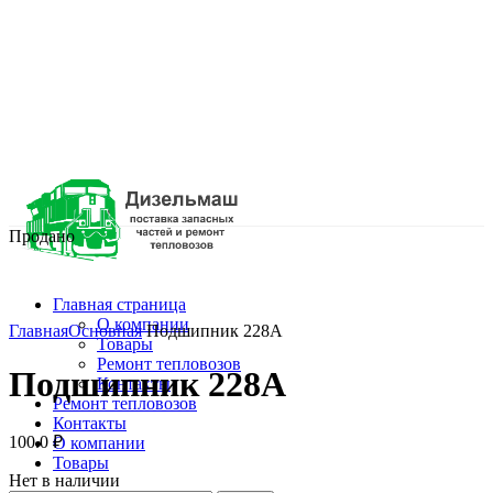
Продано
Главная страница
Нажмите, чтобы увеличить
О компании
Главная
Основная
Подшипник 228А
Товары
Ремонт тепловозов
Подшипник 228А
Контакты
Ремонт тепловозов
Контакты
100.0
₽
О компании
Товары
Нет в наличии