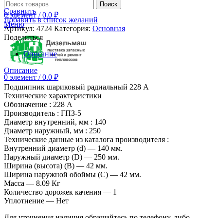
Поиск
Сравнить
0
элемент
/
0.0
₽
Добавить в список желаний
Меню
Артикул:
4724
Категория:
Основная
Поделиться
Описание
Описание
0
элемент
/
0.0
₽
Подшипник шариковый радиальный 228 А
Технические характеристики
Обозначение : 228 А
Производитель : ГПЗ-5
Диаметр внутренний, мм : 140
Диаметр наружный, мм : 250
Технические данные из каталога производителя :
Внутренний диаметр (d) — 140 мм.
Наружный диаметр (D) — 250 мм.
Ширина (высота) (B) — 42 мм.
Ширина наружной обоймы (C) — 42 мм.
Масса — 8.09 Кг
Количество дорожек качения — 1
Уплотнение — Нет
Для уточнения наличия обращайтесь по телефону, либо