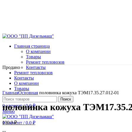
Главная страница
О компании
Товары
Ремонт тепловозов
Продано
Контакты
Ремонт тепловозов
Контакты
О компании
Нажмите, чтобы увеличить
Товары
Главная
Основная
половинка кожуха ТЭМ17.35.27.012-01
Поиск
половинка кожуха ТЭМ17.35.2
0
элемент
/
0.0
₽
Меню
100.0
₽
0
элемент
/
0.0
₽