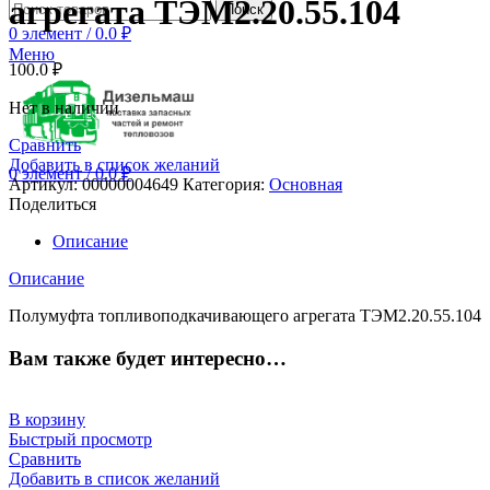
агрегата ТЭМ2.20.55.104
Поиск
0
элемент
/
0.0
₽
Меню
100.0
₽
Нет в наличии
Сравнить
Добавить в список желаний
0
элемент
/
0.0
₽
Артикул:
00000004649
Категория:
Основная
Поделиться
Описание
Описание
Полумуфта топливоподкачивающего агрегата ТЭМ2.20.55.104
Вам также будет интересно…
В корзину
Быстрый просмотр
Сравнить
Добавить в список желаний