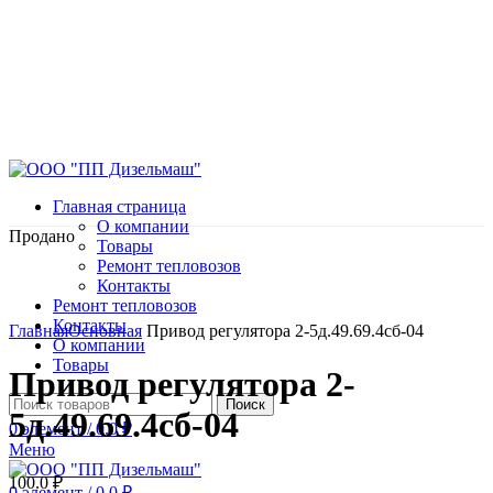
Главная страница
О компании
Продано
Товары
Ремонт тепловозов
Контакты
Ремонт тепловозов
Нажмите, чтобы увеличить
Контакты
Главная
Основная
Привод регулятора 2-5д.49.69.4сб-04
О компании
Товары
Привод регулятора 2-
Поиск
5д.49.69.4сб-04
0
элемент
/
0.0
₽
Меню
100.0
₽
0
элемент
/
0.0
₽