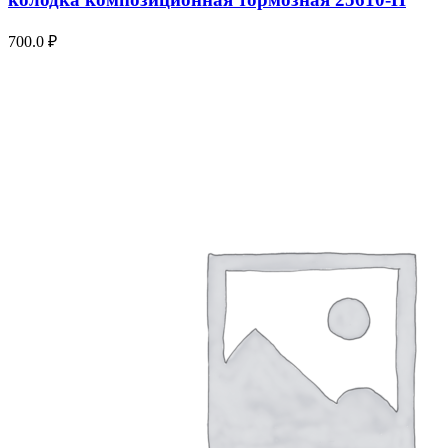
700.0
₽