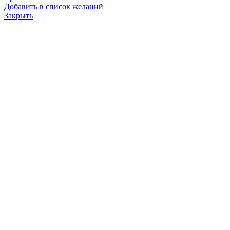
Добавить в список желаний
Закрыть
кольцо поршневое 1-5Д49.22.04
1700.0
₽
В корзину
Быстрый просмотр
Сравнить
Добавить в список желаний
Закрыть
Кольцо поршневое маслосъемное 1-5Д49.22.08-4
1920.0
₽
В корзину
Быстрый просмотр
Сравнить
Добавить в список желаний
Закрыть
Колпачок Д50.09.006