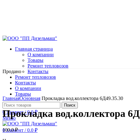
Главная страница
О компании
Товары
Ремонт тепловозов
Продано
Контакты
Ремонт тепловозов
Контакты
О компании
Нажмите, чтобы увеличить
Товары
Главная
Основная
Прокладка вод.коллектора 6Д49.35.30
Поиск
Прокладка вод.коллектора 6Д
0
элемент
/
0.0
₽
Меню
100.0
₽
0
элемент
/
0.0
₽