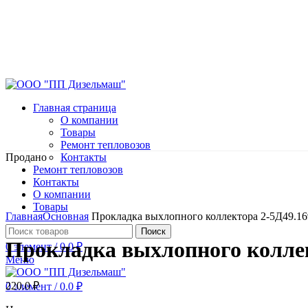
Главная страница
О компании
Товары
Ремонт тепловозов
Продано
Контакты
Ремонт тепловозов
Контакты
О компании
Нажмите, чтобы увеличить
Товары
Главная
Основная
Прокладка выхлопного коллектора 2-5Д49.16
Поиск
Прокладка выхлопного коллек
0
элемент
/
0.0
₽
Меню
220.0
₽
0
элемент
/
0.0
₽