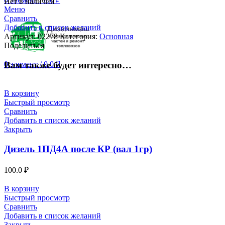
Нет в наличии
Меню
Сравнить
Добавить в список желаний
Артикул:
02278
Категория:
Основная
Поделиться
Вам также будет интересно…
0
элемент
/
0.0
₽
В корзину
Быстрый просмотр
Сравнить
Добавить в список желаний
Закрыть
Дизель 1ПД4А после КР (вал 1гр)
100.0
₽
В корзину
Быстрый просмотр
Сравнить
Добавить в список желаний
Закрыть