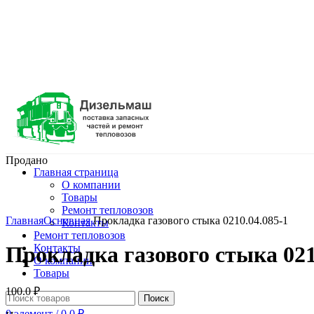
Продано
Главная страница
О компании
Товары
Нажмите, чтобы увеличить
Ремонт тепловозов
Главная
Основная
Прокладка газового стыка 0210.04.085-1
Контакты
Ремонт тепловозов
Контакты
Прокладка газового стыка 021
О компании
Товары
100.0
₽
Поиск
0
элемент
/
0.0
₽