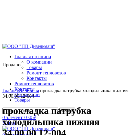
Главная страница
О компании
Продано
Товары
Ремонт тепловозов
Контакты
Ремонт тепловозов
Нажмите, чтобы увеличить
Контакты
Главная
Основная
прокладка патрубка холодильника нижняя
О компании
34.00.00.12-004
Товары
прокладка патрубка
Поиск
0
элемент
/
0.0
₽
холодильника нижняя
Меню
34.00.00.12-004
0
элемент
/
0.0
₽