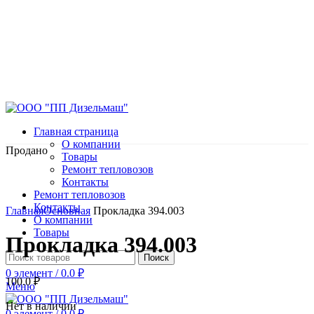
Главная страница
О компании
Продано
Товары
Ремонт тепловозов
Контакты
Ремонт тепловозов
Нажмите, чтобы увеличить
Контакты
Главная
Основная
Прокладка 394.003
О компании
Товары
Прокладка 394.003
Поиск
0
элемент
/
0.0
₽
100.0
₽
Меню
Нет в наличии
0
элемент
/
0.0
₽