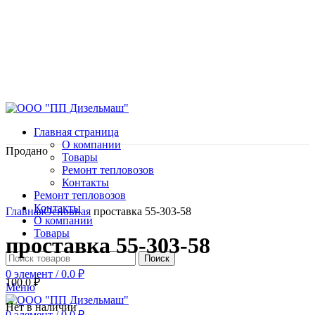
Главная страница
О компании
Продано
Товары
Ремонт тепловозов
Контакты
Ремонт тепловозов
Нажмите, чтобы увеличить
Контакты
Главная
Основная
проставка 55-303-58
О компании
Товары
проставка 55-303-58
Поиск
0
элемент
/
0.0
₽
100.0
₽
Меню
Нет в наличии
0
элемент
/
0.0
₽