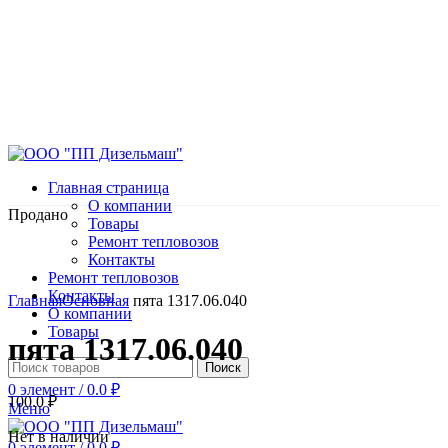
Главная страница
О компании
Продано
Товары
Ремонт тепловозов
Контакты
Ремонт тепловозов
Нажмите, чтобы увеличить
Контакты
Главная
Основная
пята 1317.06.040
О компании
Товары
пята 1317.06.040
Поиск
0
элемент
/
0.0
₽
100.0
₽
Меню
Нет в наличии
0
элемент
/
0.0
₽