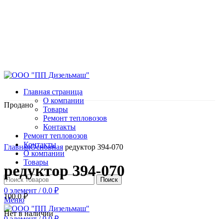
Главная страница
О компании
Продано
Товары
Ремонт тепловозов
Контакты
Ремонт тепловозов
Нажмите, чтобы увеличить
Контакты
Главная
Основная
редуктор 394-070
О компании
Товары
редуктор 394-070
Поиск
0
элемент
/
0.0
₽
100.0
₽
Меню
Нет в наличии
0
элемент
/
0.0
₽