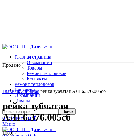
Главная страница
О компании
Продано
Товары
Ремонт тепловозов
Контакты
Ремонт тепловозов
Нажмите, чтобы увеличить
Контакты
Главная
Основная
рейка зубчатая АЛГ6.376.005сб
О компании
Товары
рейка зубчатая
Поиск
АЛГ6.376.005сб
0
элемент
/
0.0
₽
Меню
100.0
₽
0
элемент
/
0.0
₽