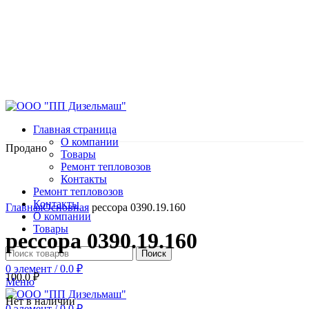
Главная страница
О компании
Продано
Товары
Ремонт тепловозов
Контакты
Ремонт тепловозов
Нажмите, чтобы увеличить
Контакты
Главная
Основная
рессора 0390.19.160
О компании
Товары
рессора 0390.19.160
Поиск
0
элемент
/
0.0
₽
100.0
₽
Меню
Нет в наличии
0
элемент
/
0.0
₽