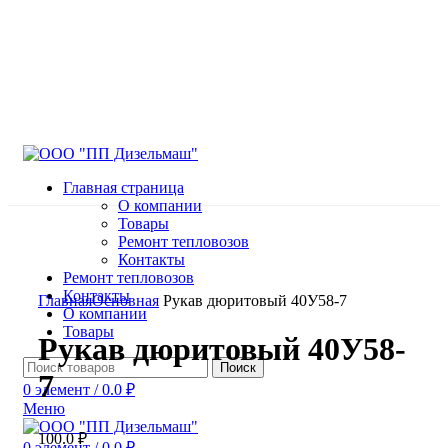
Главная страница
О компании
Товары
Ремонт тепловозов
Контакты
Ремонт тепловозов
Нажмите, чтобы увеличить
Контакты
Главная
Основная
Рукав дюритовый 40У58-7
О компании
Товары
Рукав дюритовый 40У58-
Поиск
7
0
элемент
/
0.0
₽
Меню
100.0
₽
0
элемент
/
0.0
₽