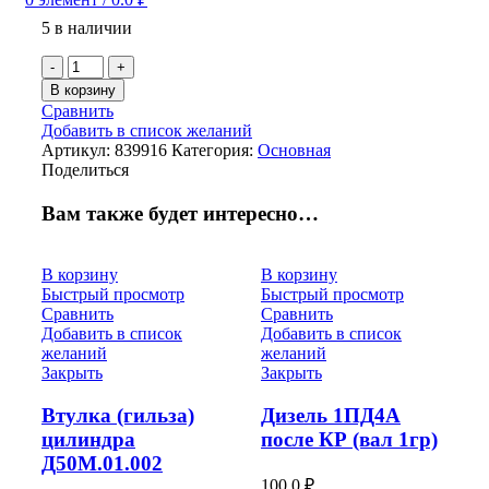
5 в наличии
Количество
товара
В корзину
Рукав
Сравнить
дюритовый
Добавить в список желаний
40У58-
Артикул:
839916
Категория:
Основная
7
Поделиться
Вам также будет интересно…
В корзину
В корзину
Быстрый просмотр
Быстрый просмотр
Сравнить
Сравнить
Добавить в список
Добавить в список
желаний
желаний
Закрыть
Закрыть
Втулка (гильза)
Дизель 1ПД4А
цилиндра
после КР (вал 1гр)
Д50М.01.002
100.0
₽