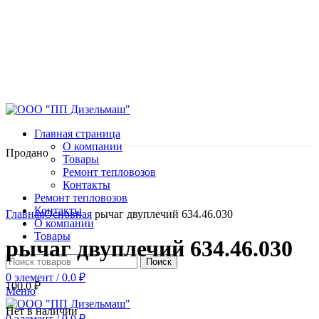
Главная страница
О компании
Продано
Товары
Ремонт тепловозов
Контакты
Ремонт тепловозов
Нажмите, чтобы увеличить
Контакты
Главная
Основная
рычаг двуплечий 634.46.030
О компании
Товары
рычаг двуплечий 634.46.030
Поиск
0
элемент
/
0.0
₽
100.0
₽
Меню
Нет в наличии
0
элемент
/
0.0
₽