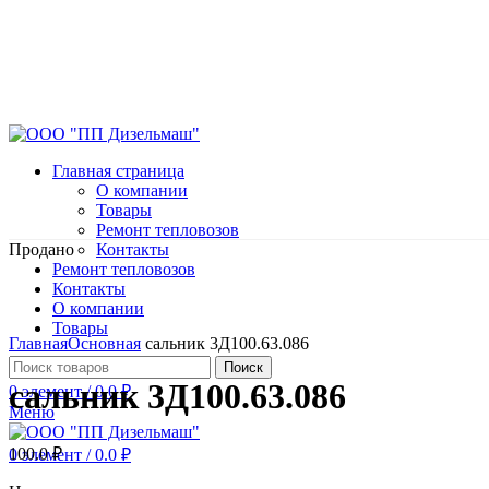
Главная страница
О компании
Товары
Ремонт тепловозов
Продано
Контакты
Ремонт тепловозов
Контакты
О компании
Нажмите, чтобы увеличить
Товары
Главная
Основная
сальник 3Д100.63.086
Поиск
сальник 3Д100.63.086
0
элемент
/
0.0
₽
Меню
100.0
₽
0
элемент
/
0.0
₽