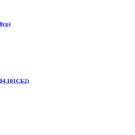
0гр)
04.101СБ2)