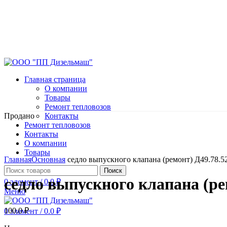
Главная страница
О компании
Товары
Ремонт тепловозов
Продано
Контакты
Ремонт тепловозов
Контакты
О компании
Нажмите, чтобы увеличить
Товары
Главная
Основная
седло выпускного клапана (ремонт) Д49.78.5
Поиск
седло выпускного клапана (ре
0
элемент
/
0.0
₽
Меню
100.0
₽
0
элемент
/
0.0
₽