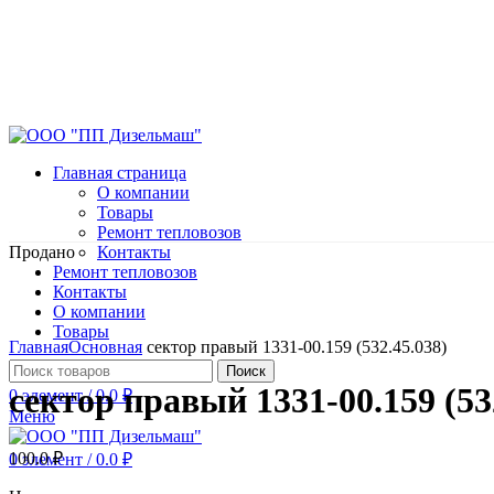
Главная страница
О компании
Товары
Ремонт тепловозов
Продано
Контакты
Ремонт тепловозов
Контакты
О компании
Нажмите, чтобы увеличить
Товары
Главная
Основная
сектор правый 1331-00.159 (532.45.038)
Поиск
сектор правый 1331-00.159 (53
0
элемент
/
0.0
₽
Меню
100.0
₽
0
элемент
/
0.0
₽