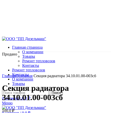
Главная страница
О компании
Продано
Товары
Ремонт тепловозов
Контакты
Ремонт тепловозов
Нажмите, чтобы увеличить
Контакты
Главная
Основная
Секция радиатора 34.10.01.00-003сб
О компании
Товары
Секция радиатора
Поиск
34.10.01.00-003сб
0
элемент
/
0.0
₽
Меню
100.0
₽
0
элемент
/
0.0
₽