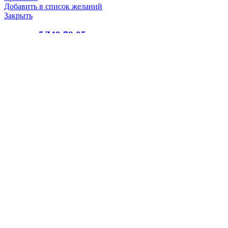
Добавить в список желаний
Закрыть
кольцо 5Д49.78.05 силикон
100.0
₽
В корзину
Быстрый просмотр
Сравнить
Добавить в список желаний
Закрыть
кольцо уплотнительное 30Д.36.08-8 (ИРП-1266)
100.0
₽
В корзину
Быстрый просмотр
Сравнить
Добавить в список желаний
Закрыть
кольцо поршневое трапецеидальное Д50.04.011А