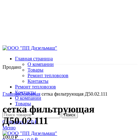
Главная страница
О компании
Продано
Товары
Ремонт тепловозов
Контакты
Ремонт тепловозов
Нажмите, чтобы увеличить
Контакты
Главная
Основная
сетка фильтрующая Д50.02.111
О компании
Товары
сетка фильтрующая
Поиск
Д50.02.111
0
элемент
/
0.0
₽
Меню
100.0
₽
0
элемент
/
0.0
₽